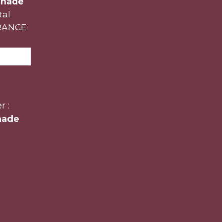
unade
tal
FRANCE
r :
nade