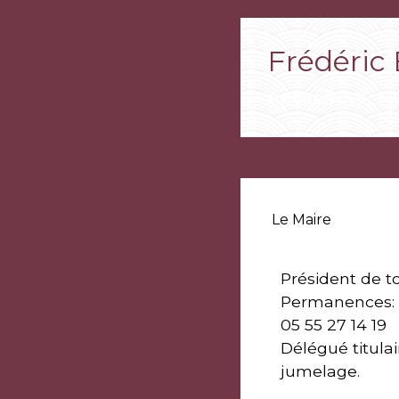
Frédéric
Accueil
VIE M
/
Le Maire
Président de t
Permanences: 
05 55 27 14 19
Délégué titula
jumelage.