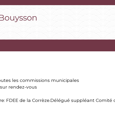
 Bouysson
UNICIPALE
Le Conseil Municipal
Frédéric Bou
/
/
outes les commissions municipales
sur rendez-vous
ire: FDEE de la Corrèze.Délégué suppléant Comité 