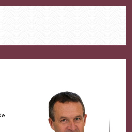
ysson
de