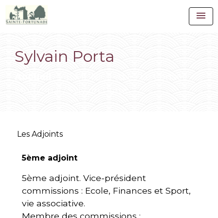
menu
Sylvain Porta
Accueil
VIE MUNICIPALE
Le Conseil
/
/
Municipal
Sylvain Porta
/
Les Adjoints
5ème adjoint
5ème adjoint. Vice-président
commissions : Ecole, Finances et Sport,
vie associative.
Membre des commissions :