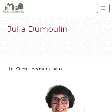
menu
Julia Dumoulin
Accueil
VIE MUNICIPALE
Le Conseil
/
/
Municipal
Julia Dumoulin
/
Les Conseillers municipaux